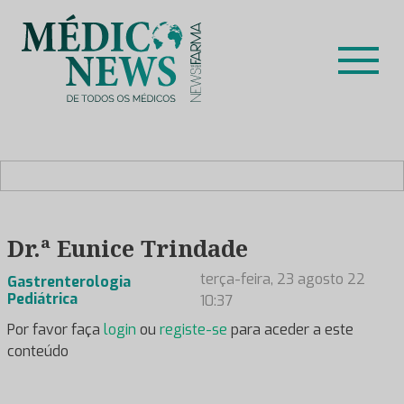
Skip
to
content
Médico News
Dar voz à experiência clínica dos profissionais de saúde
no nosso país, através de depoimentos dos key opinion
leaders das respetivas especialidades.
Dr.ª Eunice Trindade
terça-feira, 23 agosto 22
Gastrenterologia
Pediátrica
10:37
Por favor faça
login
ou
registe-se
para aceder a este
conteúdo