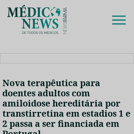
Skip
to
content
Médico News
Dar voz à experiência clínica dos profissionais de saúde
no nosso país, através de depoimentos dos key opinion
leaders das respetivas especialidades.
Nova terapêutica para
doentes adultos com
amiloidose hereditária por
transtirretina em estadios 1 e
2 passa a ser financiada em
Portugal