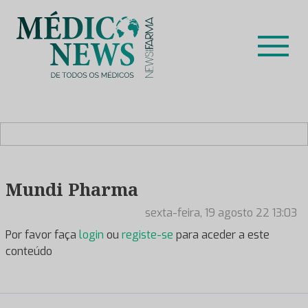
Skip
to
content
Médico News
Dar voz à experiência clínica dos profissionais de saúde
no nosso país, através de depoimentos dos key opinion
leaders das respetivas especialidades.
Mundi Pharma
sexta-feira, 19 agosto 22 13:03
Por favor faça
login
ou
registe-se
para aceder a este
conteúdo