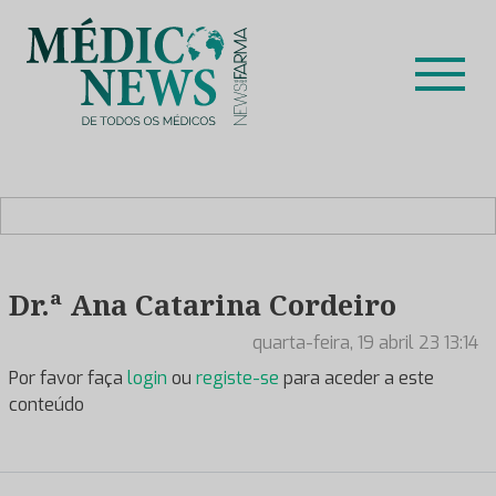
Skip
to
content
Médico News
Dar voz à experiência clínica dos profissionais de saúde
no nosso país, através de depoimentos dos key opinion
leaders das respetivas especialidades.
Dr.ª Ana Catarina Cordeiro
quarta-feira, 19 abril 23 13:14
Por favor faça
login
ou
registe-se
para aceder a este
conteúdo