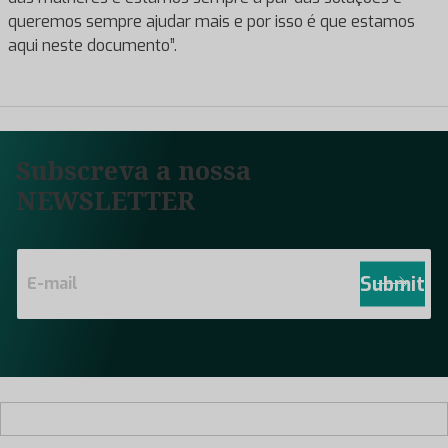
queremos sempre ajudar mais e por isso é que estamos
aqui neste documento”.
Subscreva a nossa
NEWSLETTER
E
m
Submit
a
i
l
*