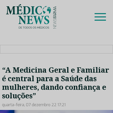
Skip
to
content
Médico News
Dar voz à experiência clínica dos profissionais de saúde
no nosso país, através de depoimentos dos key opinion
leaders das respetivas especialidades.
“A Medicina Geral e Familiar
é central para a Saúde das
mulheres, dando confiança e
soluções”
quarta-feira, 07 dezembro 22 17:21