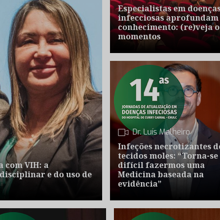
Especialistas em doença
infecciosas aprofundam
conhecimento: (re)veja o
momentos
Dr. Luís Malheiro
Infeções necrotizantes d
tecidos moles: “Torna-se
a com VIH: a
difícil fazermos uma
sciplinar e do uso de
Medicina baseada na
evidência”