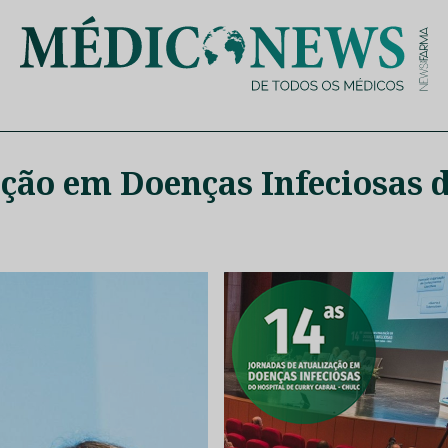
is de saúde no nosso país, através de depoimentos dos key opin
ção em Doenças Infeciosas 