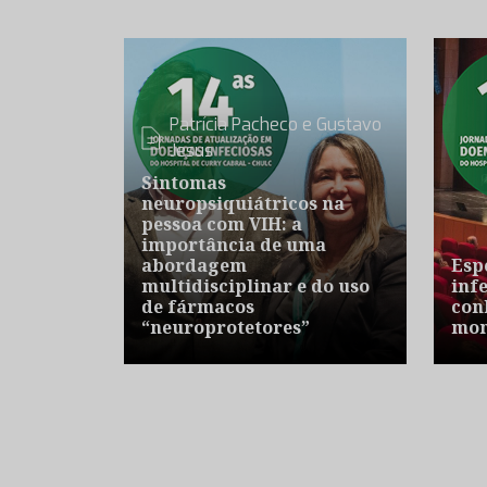
Patrícia Pacheco e Gustavo
Jesus
Sintomas
neuropsiquiátricos na
pessoa com VIH: a
importância de uma
abordagem
Esp
multidisciplinar e do uso
inf
de fármacos
con
“neuroprotetores”
mom