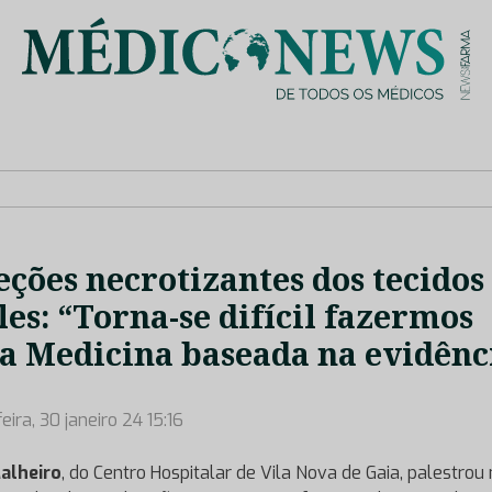
is de saúde no nosso país, através de depoimentos dos key opin
eções necrotizantes dos tecidos
es: “Torna-se difícil fazermos
 Medicina baseada na evidênc
eira, 30 janeiro 24 15:16
alheiro
, do Centro Hospitalar de Vila Nova de Gaia, palestrou