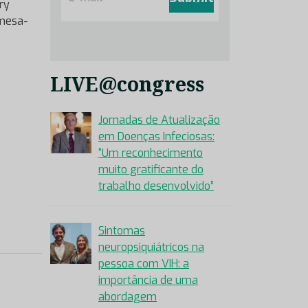
ry
a
i
 mesa-
l
*
LIVE@congress
Jornadas de Atualização
em Doenças Infeciosas:
“Um reconhecimento
muito gratificante do
trabalho desenvolvido”
Sintomas
neuropsiquiátricos na
pessoa com VIH: a
importância de uma
abordagem