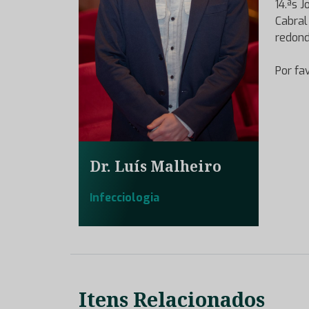
14.ªs 
Cabral
redond
Por fa
Dr. Luís Malheiro
Infecciologia
Itens Relacionados