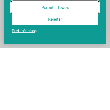
Permitir Todos
Rejeitar
Preferências
Dr. Pedro Silva
O papel do ferro e o contributo genético
implicado na insuficiência cardíaca