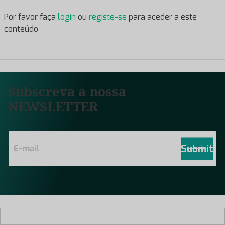
Por favor faça
login
ou
registe-se
para aceder a este
conteúdo
Subscreva a nossa
NEWSLETTER
E
m
Submit
a
i
l
*