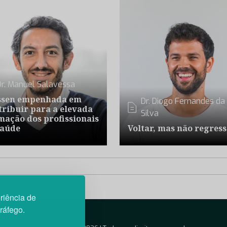
Dr. Manuel Salavessa
ssen empenhada em
Dr. Diogo Fernandes da
tribuir para a elevada
Silva
mação dos profissionais
saúde
Voltar, mas não regres
riência de
tráfego.