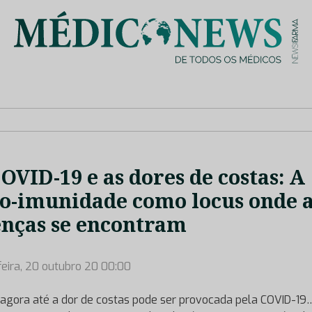
is de saúde no nosso país, através de depoimentos dos key opin
OVID-19 e as dores de costas: A
o-imunidade como locus onde 
nças se encontram
feira, 20 outubro 20 00:00
, agora até a dor de costas pode ser provocada pela COVID-1