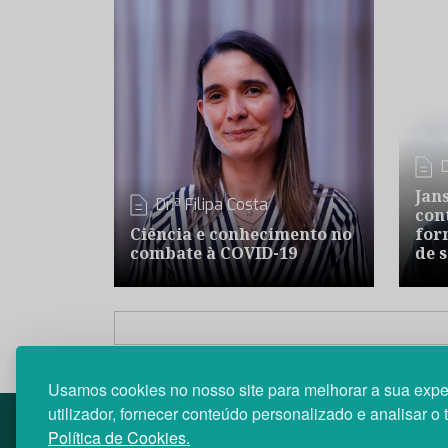
Jan
Dr.ª Filipa Costa
con
Ciência e conhecimento no
for
combate à COVID-19
de 
Usamos cookies no nosso site para melhorar a sua expe
utilizador, fornecer conteúdo personalizado e analisar o 
Política de Cookies.