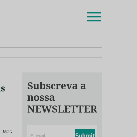
ion leaders das respetivas especialidades.
Subscreva a
as
nossa
NEWSLETTER
E
9… Mas
m
Submit