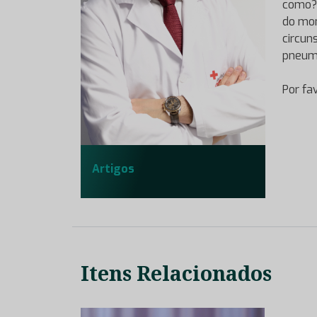
como? 
do mom
circun
pneumo
Por fa
Artigos
Itens Relacionados