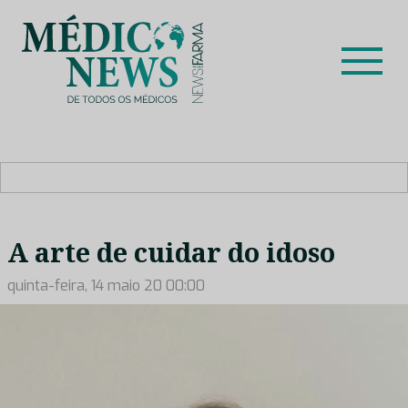
Skip
to
content
Médico News
Dar voz à experiência clínica dos profissionais de saúde
no nosso país, através de depoimentos dos key opinion
leaders das respetivas especialidades.
A arte de cuidar do idoso
quinta-feira, 14 maio 20 00:00