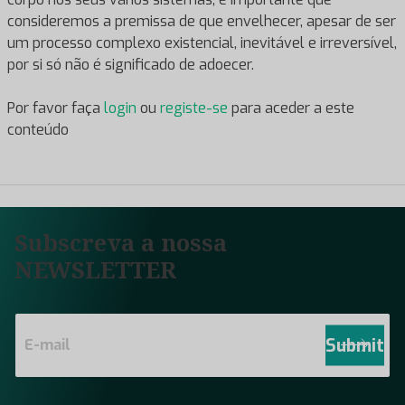
consideremos a premissa de que envelhecer, apesar de ser
um processo complexo existencial, inevitável e irreversível,
por si só não é significado de adoecer.
Por favor faça
login
ou
registe-se
para aceder a este
conteúdo
Subscreva a nossa
NEWSLETTER
E
m
Submit
a
i
l