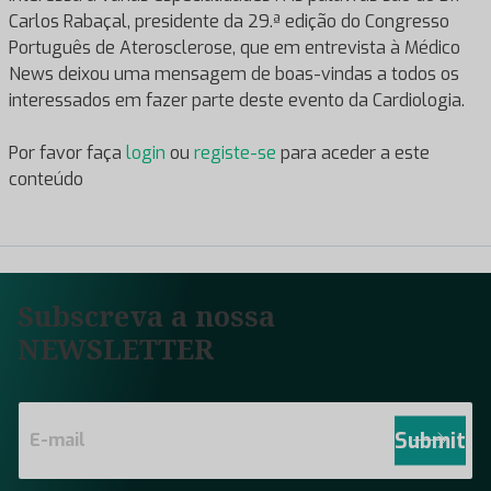
Carlos Rabaçal, presidente da 29.ª edição do Congresso
Português de Aterosclerose, que em entrevista à Médico
News deixou uma mensagem de boas-vindas a todos os
interessados em fazer parte deste evento da Cardiologia.
Por favor faça
login
ou
registe-se
para aceder a este
conteúdo
Subscreva a nossa
NEWSLETTER
E
m
Submit
a
i