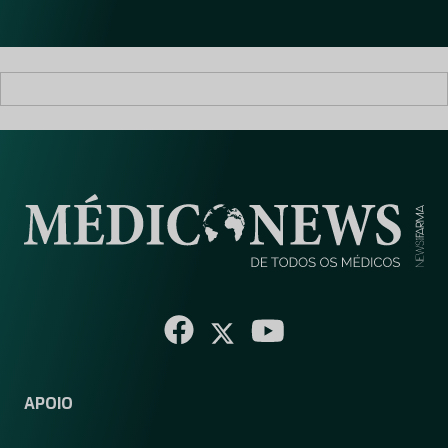
l
*
APOIO