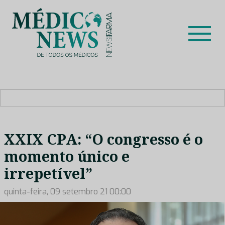
Skip
to
content
Médico News
Dar voz à experiência clínica dos profissionais de saúde
no nosso país, através de depoimentos dos key opinion
leaders das respetivas especialidades.
XXIX CPA: “O congresso é o
momento único e
irrepetível”
quinta-feira, 09 setembro 21 00:00