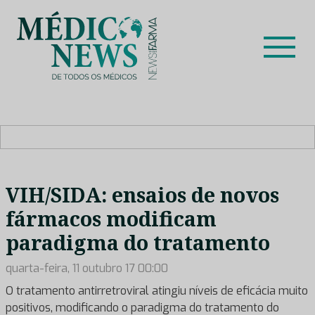
Skip
to
content
Médico News
Dar voz à experiência clínica dos profissionais de saúde
no nosso país, através de depoimentos dos key opinion
leaders das respetivas especialidades.
VIH/SIDA: ensaios de novos
fármacos modificam
paradigma do tratamento
quarta-feira, 11 outubro 17 00:00
O tratamento antirretroviral atingiu níveis de eficácia muito
positivos, modificando o paradigma do tratamento do