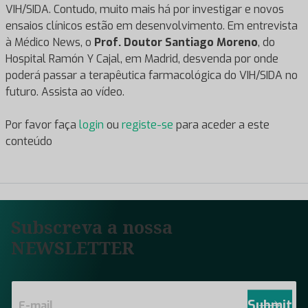
VIH/SIDA. Contudo, muito mais há por investigar e novos
ensaios clínicos estão em desenvolvimento. Em entrevista
à Médico News, o
Prof. Doutor Santiago Moreno
, do
Hospital Ramón Y Cajal, em Madrid, desvenda por onde
poderá passar a terapêutica farmacológica do VIH/SIDA no
futuro. Assista ao vídeo.
Por favor faça
login
ou
registe-se
para aceder a este
conteúdo
Subscreva a nossa
NEWSLETTER
E
m
Submit