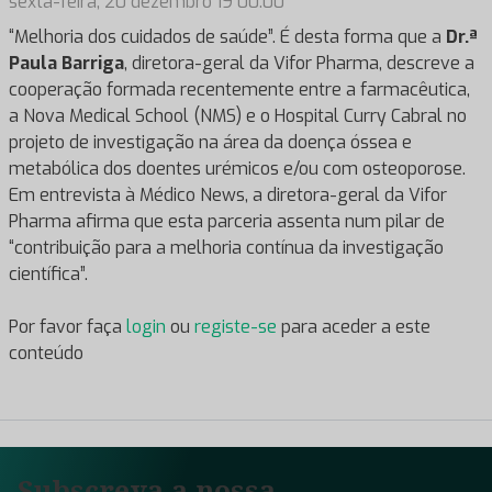
sexta-feira, 20 dezembro 19 00:00
“Melhoria dos cuidados de saúde”. É desta forma que a
Dr.ª
Paula Barriga
, diretora-geral da Vifor Pharma, descreve a
cooperação formada recentemente entre a farmacêutica,
a Nova Medical School (NMS) e o Hospital Curry Cabral no
projeto de investigação na área da doença óssea e
metabólica dos doentes urémicos e/ou com osteoporose.
Em entrevista à Médico News, a diretora-geral da Vifor
Pharma afirma que esta parceria assenta num pilar de
“contribuição para a melhoria contínua da investigação
científica”.
Por favor faça
login
ou
registe-se
para aceder a este
conteúdo
Subscreva a nossa