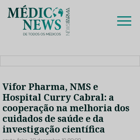
Skip
to
content
Médico News
Dar voz à experiência clínica dos profissionais de saúde
no nosso país, através de depoimentos dos key opinion
leaders das respetivas especialidades.
Vifor Pharma, NMS e
Hospital Curry Cabral: a
cooperação na melhoria dos
cuidados de saúde e da
investigação científica