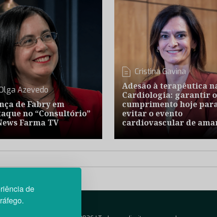
Cristina Gavina
Adesão à terapêutica n
Olga Azevedo
Cardiologia: garantir o
nça de Fabry em
cumprimento hoje par
taque no “Consultório”
evitar o evento
News Farma TV
cardiovascular de ama
riência de
tráfego.