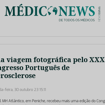
is de saúde no nosso país, através de depoimentos dos key opin
 viagem fotográfica pelo XXX
gresso Português de
rosclerose
a-feira, 30 outubro 23 15:11
l MH Atlântico, em Peniche, recebeu mais uma edição do Con