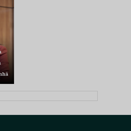
a
a
nhã