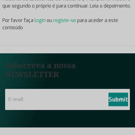
que segundo o próprio é para continuar. Leia o depoimento.
Por favor faça
login
ou
registe-se
para aceder a este
conteúdo
Subscreva a nossa
NEWSLETTER
E
m
Submit
a
i
l
*