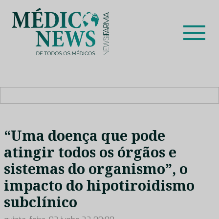
Skip
to
content
Médico News
Dar voz à experiência clínica dos profissionais de saúde
no nosso país, através de depoimentos dos key opinion
leaders das respetivas especialidades.
“Uma doença que pode
atingir todos os órgãos e
sistemas do organismo”, o
impacto do hipotiroidismo
subclínico