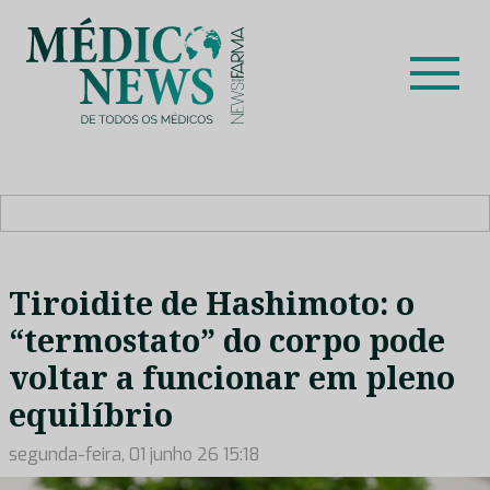
Skip
to
content
Médico News
Dar voz à experiência clínica dos profissionais de saúde
no nosso país, através de depoimentos dos key opinion
leaders das respetivas especialidades.
Tiroidite de Hashimoto: o
“termostato” do corpo pode
voltar a funcionar em pleno
equilíbrio
segunda-feira, 01 junho 26 15:18