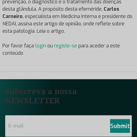
prevenção, o diagnóstico e o tratamento das doenças
desta glândula. A propósito desta efeméride,
Carlos
Carneiro
, especialista em Medicina Interna e presidente do
NEDAI, assina este artigo de opinião, onde reflete sobre
esta patologia. Leia o artigo.
Por favor faça
login
ou
registe-se
para aceder a este
conteúdo
Subscreva a nossa
NEWSLETTER
E
m
Submit
a
i