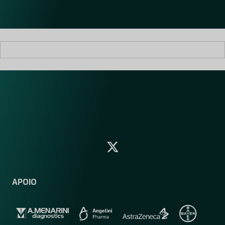
l
*
APOIO