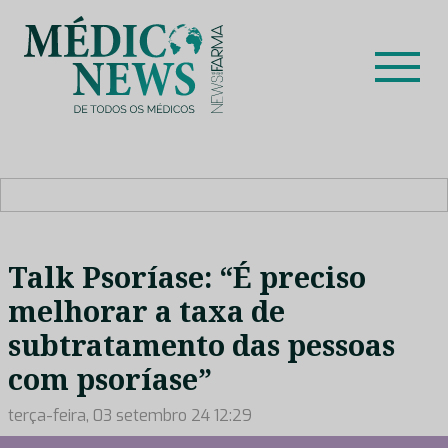
Skip
to
content
Médico News
Dar voz à experiência clínica dos profissionais de saúde
no nosso país, através de depoimentos dos key opinion
leaders das respetivas especialidades.
Talk Psoríase: “É preciso
melhorar a taxa de
subtratamento das pessoas
com psoríase”
terça-feira, 03 setembro 24 12:29