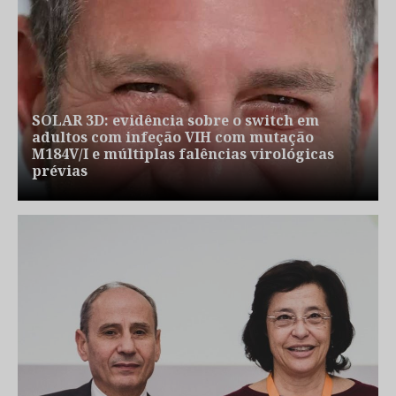
SOLAR 3D: evidência sobre o switch em
adultos com infeção VIH com mutação
M184V/I e múltiplas falências virológicas
prévias