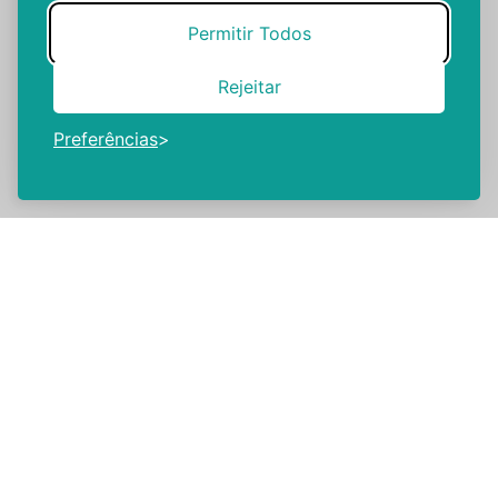
Permitir Todos
Rejeitar
Preferências
Dr. Ricardo Fernandes
Início rápido da terapêutica: “Uma melhoria
significativa da qualidade de vida e Saúde
Pública”