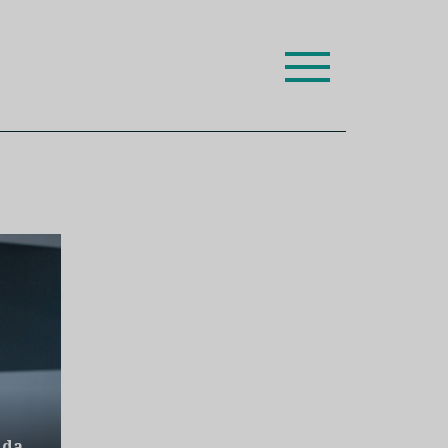
ion leaders das respetivas especialidades.
 da