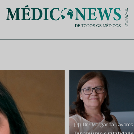
is de saúde no nosso país, através de depoimentos dos key opin
Dr.ª Margarida Tavares
Dinamismo e vitalidade