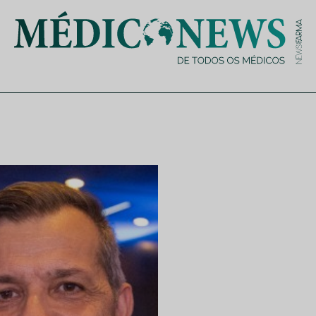
is de saúde no nosso país, através de depoimentos dos key opin