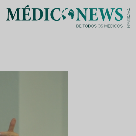
is de saúde no nosso país, através de depoimentos dos key opin