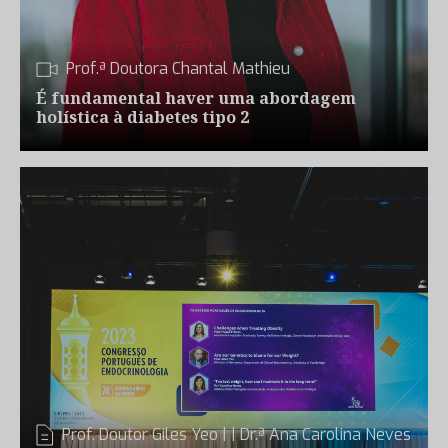
Prof.ª Doutora Chantal Mathieu
É fundamental haver uma abordagem
holística à diabetes tipo 2
Prof. Doutor Giles Yeo
|
|
Dr.ª Ana Carolina Neves