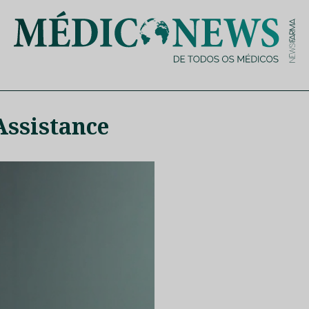
is de saúde no nosso país, através de depoimentos dos key opin
ssistance