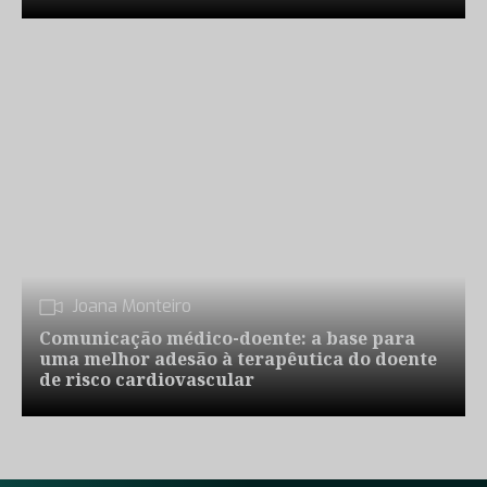
Joana Monteiro
Comunicação médico-doente: a base para
uma melhor adesão à terapêutica do doente
de risco cardiovascular