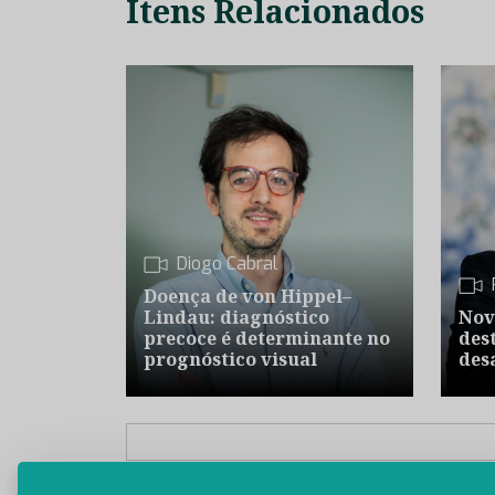
Itens Relacionados
Diogo Cabral
Doença de von Hippel–
Lindau: diagnóstico
Nov
precoce é determinante no
dest
prognóstico visual
des