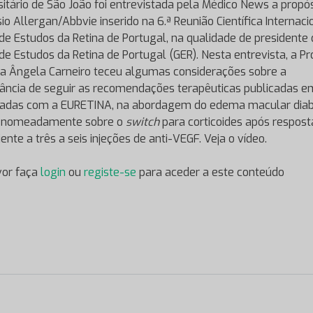
sitário de São João foi entrevistada pela Médico News a propó
io Allergan/Abbvie inserido na 6.ª Reunião Científica Internaci
de Estudos da Retina de Portugal, na qualidade de presidente
de Estudos da Retina de Portugal (GER). Nesta entrevista, a Pro
a Ângela Carneiro teceu algumas considerações sobre a
ância de seguir as recomendações terapêuticas publicadas e
hadas com a EURETINA, na abordagem do edema macular diab
, nomeadamente sobre o
switch
para corticoides após respost
iente a três a seis injeções de anti-VEGF. Veja o vídeo.
vor faça
login
ou
registe-se
para aceder a este conteúdo