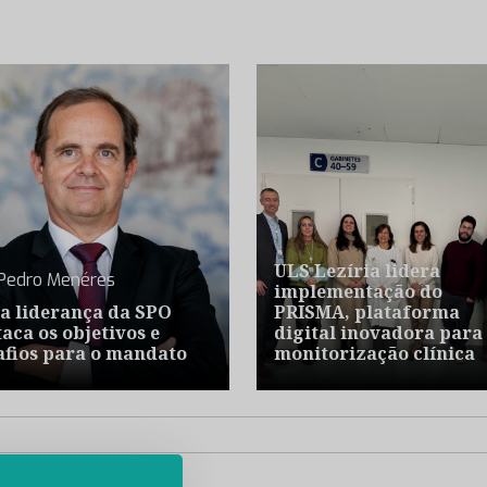
ULS Lezíria lidera
Pedro Menéres
implementação do
a liderança da SPO
PRISMA, plataforma
aca os objetivos e
digital inovadora para
afios para o mandato
monitorização clínica