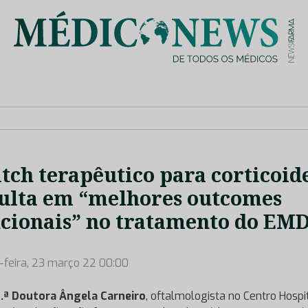
is de saúde no nosso país, através de depoimentos dos key opin
tch terapêutico para corticoid
ulta em “melhores outcomes
cionais” no tratamento do EM
-feira, 23 março 22 00:00
.ª Doutora Ângela Carneiro
, oftalmologista no Centro Hospi