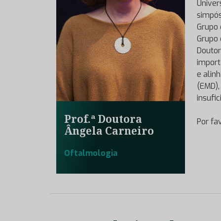
Univer
simpós
Grupo 
Grupo 
Doutor
import
e alin
(EMD)
insufic
Prof.ª Doutora
Por fa
Ângela Carneiro
Oftalmologia