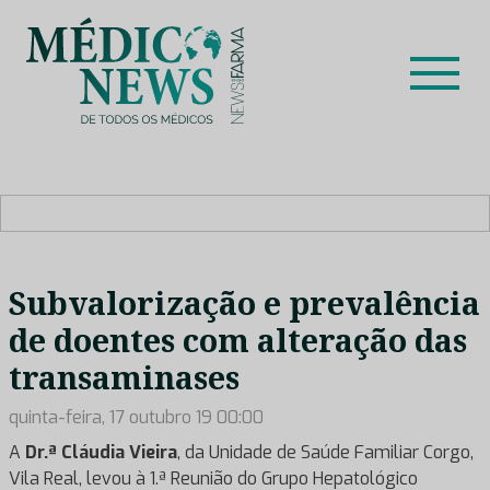
Skip
to
content
Médico News
Dar voz à experiência clínica dos profissionais de saúde
no nosso país, através de depoimentos dos key opinion
leaders das respetivas especialidades.
Subvalorização e prevalência
de doentes com alteração das
transaminases
quinta-feira, 17 outubro 19 00:00
A
Dr.ª Cláudia Vieira
, da Unidade de Saúde Familiar Corgo,
Vila Real, levou à 1.ª Reunião do Grupo Hepatológico