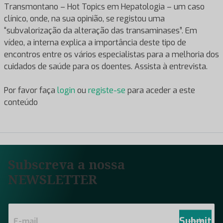
Transmontano – Hot Topics em Hepatologia – um caso
clínico, onde, na sua opinião, se registou uma
“subvalorização da alteração das transaminases”. Em
vídeo, a interna explica a importância deste tipo de
encontros entre os vários especialistas para a melhoria dos
cuidados de saúde para os doentes. Assista à entrevista.
Por favor faça
login
ou
registe-se
para aceder a este
conteúdo
Subscreva a nossa
NEWSLETTER
E
m
Submit