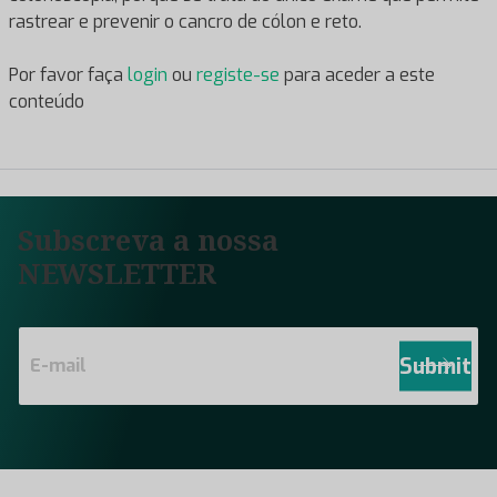
rastrear e prevenir o cancro de cólon e reto.
Por favor faça
login
ou
registe-se
para aceder a este
conteúdo
Subscreva a nossa
NEWSLETTER
E
m
Submit
a
i
l
*