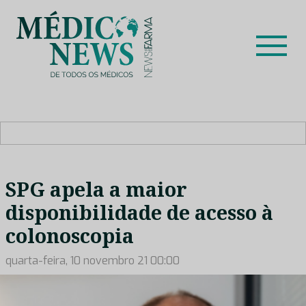
Skip
to
content
Médico News
Dar voz à experiência clínica dos profissionais de saúde
no nosso país, através de depoimentos dos key opinion
leaders das respetivas especialidades.
SPG apela a maior
disponibilidade de acesso à
colonoscopia
quarta-feira, 10 novembro 21 00:00