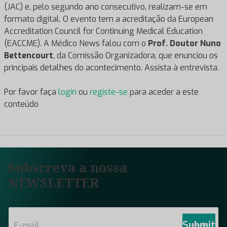
(JAC) e, pelo segundo ano consecutivo, realizam-se em
formato digital. O evento tem a acreditação da European
Accreditation Council for Continuing Medical Education
(EACCME). A Médico News falou com o
Prof. Doutor
Nuno
Bettencourt
, da Comissão Organizadora, que enunciou os
principais detalhes do acontecimento. Assista à entrevista.
Por favor faça
login
ou
registe-se
para aceder a este
conteúdo
Subscreva a nossa
NEWSLETTER
E
m
Submit