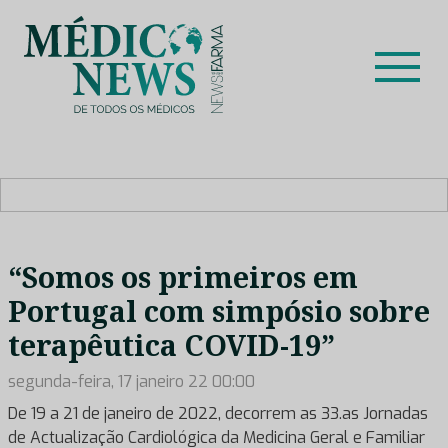
Skip
to
content
Médico News
Dar voz à experiência clínica dos profissionais de saúde
no nosso país, através de depoimentos dos key opinion
leaders das respetivas especialidades.
“Somos os primeiros em
Portugal com simpósio sobre
terapêutica COVID-19”
segunda-feira, 17 janeiro 22 00:00
De 19 a 21 de janeiro de 2022, decorrem as 33.as Jornadas
de Actualização Cardiológica da Medicina Geral e Familiar