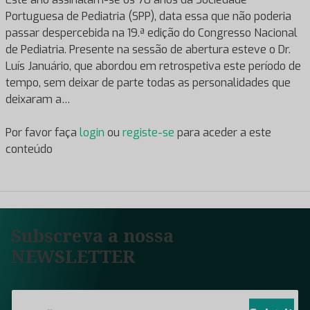
Portuguesa de Pediatria (SPP), data essa que não poderia
passar despercebida na 19.ª edição do Congresso Nacional
de Pediatria. Presente na sessão de abertura esteve o Dr.
Luís Januário, que abordou em retrospetiva este período de
tempo, sem deixar de parte todas as personalidades que
deixaram a…
Por favor faça
login
ou
registe-se
para aceder a este
conteúdo
Subscreva a nossa
NEWSLETTER
E
m