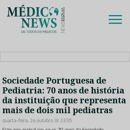
Skip
to
content
Médico News
Dar voz à experiência clínica dos profissionais de saúde
no nosso país, através de depoimentos dos key opinion
leaders das respetivas especialidades.
Sociedade Portuguesa de
Pediatria: 70 anos de história
da instituição que representa
mais de dois mil pediatras
quarta-feira, 24 outubro 18 23:35
Este ano assinalam-se os 70 anos da Sociedade