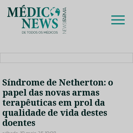
Skip
to
content
Médico News
Dar voz à experiência clínica dos profissionais de saúde
no nosso país, através de depoimentos dos key opinion
leaders das respetivas especialidades.
Síndrome de Netherton: o
papel das novas armas
terapêuticas em prol da
qualidade de vida destes
doentes