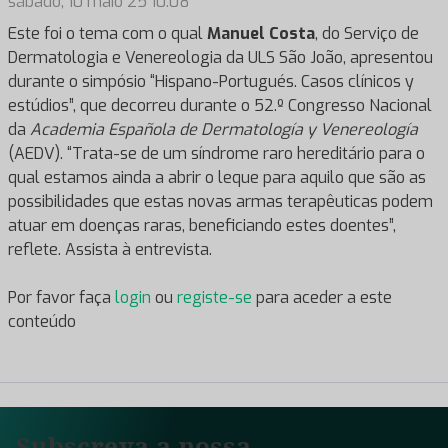
sábado, 10 maio 25 10:08
Este foi o tema com o qual
Manuel Costa
, do Serviço de
Dermatologia e Venereologia da ULS São João, apresentou
durante o simpósio “Hispano-Portugués. Casos clínicos y
estúdios”, que decorreu durante o 52.º Congresso Nacional
da
Academia Española de Dermatología y Venereología
(AEDV). “Trata-se de um síndrome raro hereditário para o
qual estamos ainda a abrir o leque para aquilo que são as
possibilidades que estas novas armas terapêuticas podem
atuar em doenças raras, beneficiando estes doentes”,
reflete. Assista à entrevista.
Por favor faça
login
ou
registe-se
para aceder a este
conteúdo
Subscreva a nossa