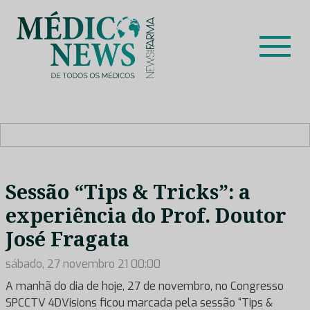
Skip
to
content
Médico News
Dar voz à experiência clínica dos profissionais de saúde
no nosso país, através de depoimentos dos key opinion
leaders das respetivas especialidades.
Sessão “Tips & Tricks”: a
experiência do Prof. Doutor
José Fragata
sábado, 27 novembro 21 00:00
A manhã do dia de hoje, 27 de novembro, no Congresso
SPCCTV 4DVisions ficou marcada pela sessão “Tips &