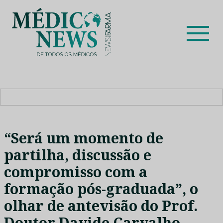
Skip
to
content
Médico News
Dar voz à experiência clínica dos profissionais de saúde
no nosso país, através de depoimentos dos key opinion
leaders das respetivas especialidades.
“Será um momento de
partilha, discussão e
compromisso com a
formação pós-graduada”, o
olhar de antevisão do Prof.
Doutor Davide Carvalho