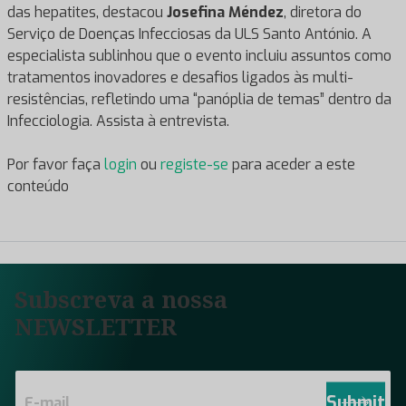
das hepatites, destacou
Josefina Méndez
, diretora do
Serviço de Doenças Infecciosas da ULS Santo António. A
especialista sublinhou que o evento incluiu assuntos como
tratamentos inovadores e desafios ligados às multi-
resistências, refletindo uma “panóplia de temas” dentro da
Infecciologia. Assista à entrevista.
Por favor faça
login
ou
registe-se
para aceder a este
conteúdo
Subscreva a nossa
NEWSLETTER
E
m
Submit