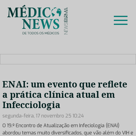
Skip
to
content
Médico News
Dar voz à experiência clínica dos profissionais de saúde
no nosso país, através de depoimentos dos key opinion
leaders das respetivas especialidades.
ENAI: um evento que reflete
a prática clínica atual em
Infecciologia
segunda-feira, 17 novembro 25 10:24
O 19.º Encontro de Atualização em Infeciologia (ENAI)
abordou temas muito diversificados, que vão além do VIH e