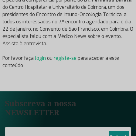
do Centro Hospitalar e Universitário de Coimbra, um dos
presidentes do Encontro de Imuno-Oncologia Torácica, a
todos os interessados no 7.º encontro agendado para o dia
22 de janeiro, no Convento de São Francisco, em Coimbra. O
especialista falou com a Médico News sobre o evento.
Assista à entrevista.
Por favor faça
login
ou
registe-se
para aceder a este
conteúdo
Subscreva a nossa
NEWSLETTER
E
m