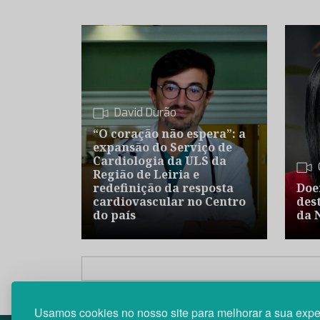
David Durão
“O coração não espera”: a
expansão do Serviço de
Cardiologia da ULS da
Região de Leiria e
redefinição da resposta
Doe
cardiovascular no Centro
des
do país
da 
Usamos cookies no nosso site para melhorar a sua expe