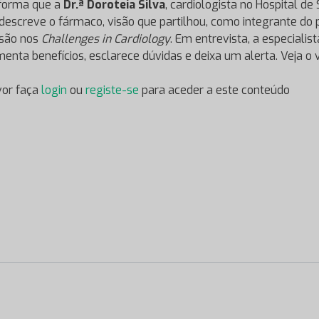
forma que a
Dr.ª Doroteia Silva
, cardiologista no Hospital de
 descreve o fármaco, visão que partilhou, como integrante do 
ssão nos
Challenges in Cardiology
. Em entrevista, a especialist
enta benefícios, esclarece dúvidas e deixa um alerta. Veja o v
vor faça
login
ou
registe-se
para aceder a este conteúdo