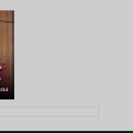
a
a
nhã