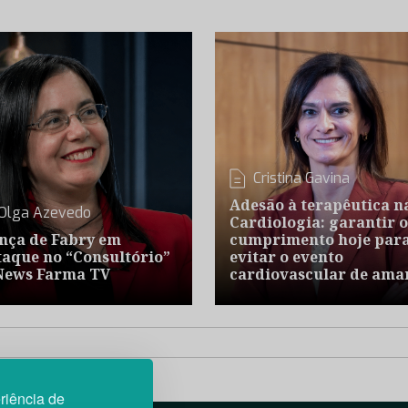
Cristina Gavina
Adesão à terapêutica n
Olga Azevedo
Cardiologia: garantir o
nça de Fabry em
cumprimento hoje par
taque no “Consultório”
evitar o evento
News Farma TV
cardiovascular de ama
riência de