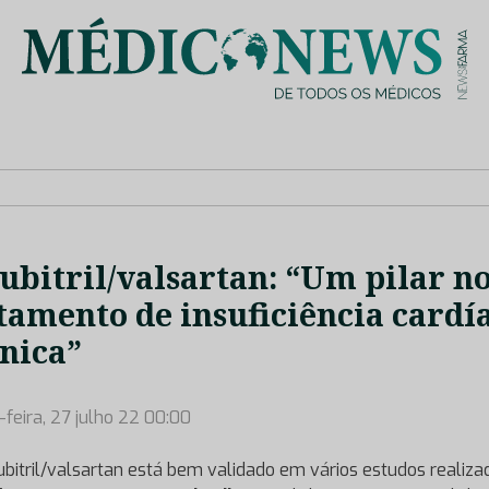
is de saúde no nosso país, através de depoimentos dos key opin
ubitril/valsartan: “Um pilar n
tamento de insuficiência cardí
nica”
-feira, 27 julho 22 00:00
ubitril/valsartan está bem validado em vários estudos realizad