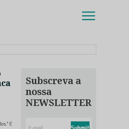
ion leaders das respetivas especialidades.
o
Subscreva a
aca
nossa
NEWSLETTER
E
os.” É
m
Submit