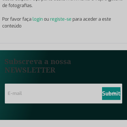
de fotografias.
Por favor faça
login
ou
registe-se
para aceder a este
conteúdo
Subscreva a nossa
NEWSLETTER
E
m
Submit
a
i
l
*