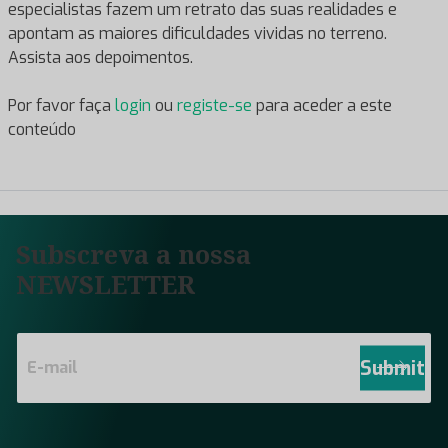
especialistas fazem um retrato das suas realidades e
apontam as maiores dificuldades vividas no terreno.
Assista aos depoimentos.
Por favor faça
login
ou
registe-se
para aceder a este
conteúdo
Subscreva a nossa
NEWSLETTER
E
m
Submit
a
i
l
*