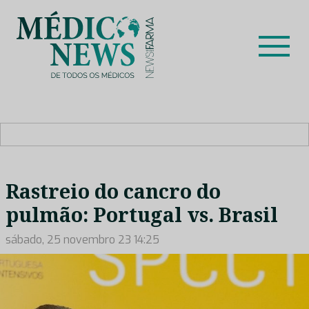
Skip
to
content
Médico News
Dar voz à experiência clínica dos profissionais de saúde
no nosso país, através de depoimentos dos key opinion
leaders das respetivas especialidades.
Rastreio do cancro do
pulmão: Portugal vs. Brasil
sábado, 25 novembro 23 14:25