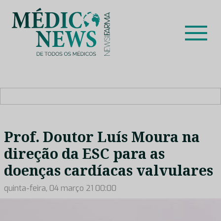
Skip
to
content
Médico News
Dar voz à experiência clínica dos profissionais de saúde
no nosso país, através de depoimentos dos key opinion
leaders das respetivas especialidades.
Prof. Doutor Luís Moura na
direção da ESC para as
doenças cardíacas valvulares
quinta-feira, 04 março 21 00:00