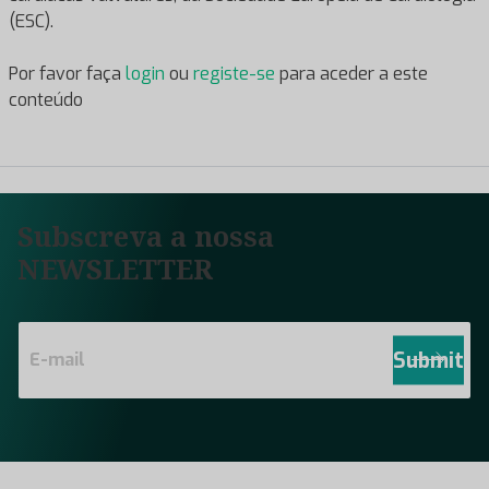
(ESC).
Por favor faça
login
ou
registe-se
para aceder a este
conteúdo
Subscreva a nossa
NEWSLETTER
E
m
Submit
a
i
l
*