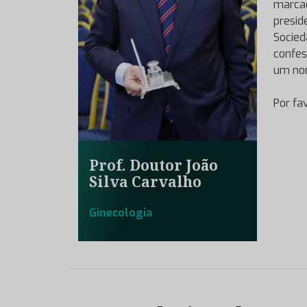
marca
presid
Socied
confes
um nom
Por fa
Prof. Doutor João
Silva Carvalho
Ginecologia