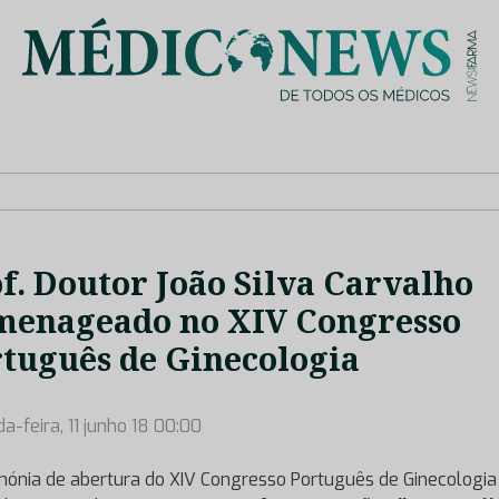
is de saúde no nosso país, através de depoimentos dos key opin
f. Doutor João Silva Carvalho
menageado no XIV Congresso
tuguês de Ginecologia
a-feira, 11 junho 18 00:00
mónia de abertura do XIV Congresso Português de Ginecologia