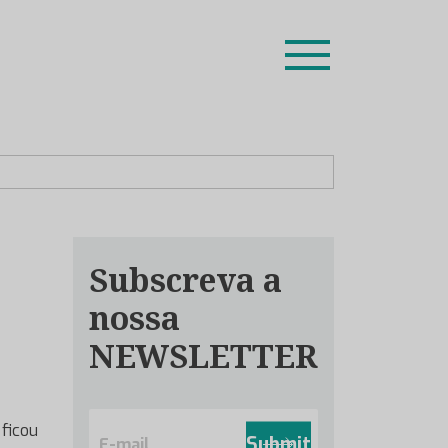
ion leaders das respetivas especialidades.
Subscreva a
nossa
NEWSLETTER
E
 ficou
m
Submit