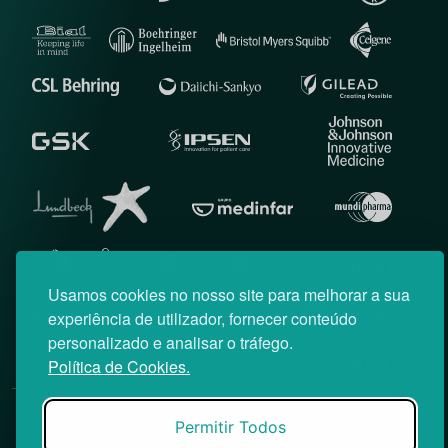
Usamos cookies no nosso site para melhorar a sua
experiência de utilizador, fornecer conteúdo
personalizado e analisar o tráfego.
Política de Cookies.
© News Farma 2026 | Todos os direitos reservados
Permitir Todos
O acesso à área reservada do Médico News e às suas newsletters