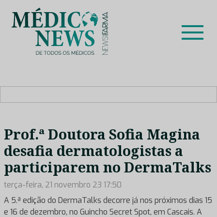
Skip
to
content
Médico News
Dar voz à experiência clínica dos profissionais de saúde
no nosso país, através de depoimentos dos key opinion
leaders das respetivas especialidades.
Prof.ª Doutora Sofia Magina
desafia dermatologistas a
participarem no DermaTalks
terça-feira, 21 novembro 23 17:50
A 5.ª edição do DermaTalks decorre já nos próximos dias 15
e 16 de dezembro, no Guincho Secret Spot, em Cascais. A