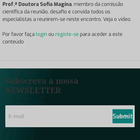
Prof.ª Doutora Sofia Magina
, membro da comissão
científica da reunião, desafio e convida todos os
especialistas a reunirem-se neste encontro. Veja o vídeo.
Por favor faça
login
ou
registe-se
para aceder a este
conteúdo
Subscreva a nossa
NEWSLETTER
E
m
Submit
a
i
l
*