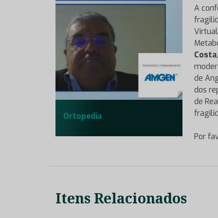
A conf
fragil
Virtua
Metabó
Costa
moder
de Ang
dos re
de Rea
fragili
Ortopedia
Por fa
Itens Relacionados