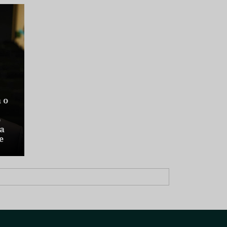
 o
o
da
e