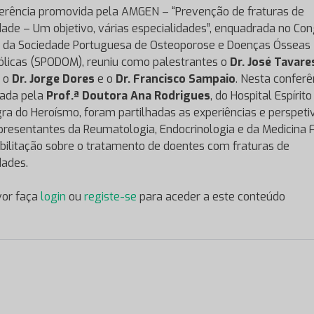
erência promovida pela AMGEN – “Prevenção de fraturas de
idade – Um objetivo, várias especialidades”, enquadrada no Co
l da Sociedade Portuguesa de Osteoporose e Doenças Ósseas
licas (SPODOM), reuniu como palestrantes o
Dr. José Tavare
, o
Dr. Jorge Dores
e o
Dr. Francisco Sampaio
. Nesta conferê
ada pela
Prof.ª Doutora Ana Rodrigues
, do Hospital Espírito
ra do Heroísmo, foram partilhadas as experiências e perspeti
presentantes da Reumatologia, Endocrinologia e da Medicina F
bilitação sobre o tratamento de doentes com fraturas de
dades.
vor faça
login
ou
registe-se
para aceder a este conteúdo