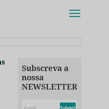
ion leaders das respetivas especialidades.
as
Subscreva a
nossa
NEWSLETTER
E
m
Submit