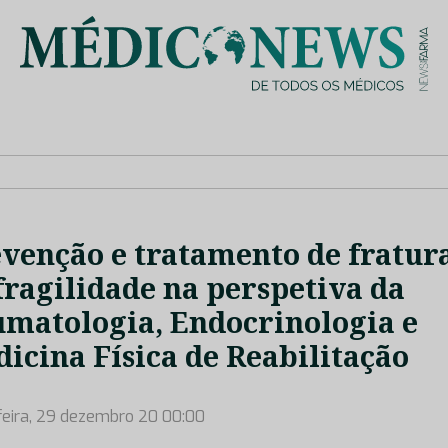
is de saúde no nosso país, através de depoimentos dos key opin
venção e tratamento de fratur
fragilidade na perspetiva da
matologia, Endocrinologia e
icina Física de Reabilitação
feira, 29 dezembro 20 00:00