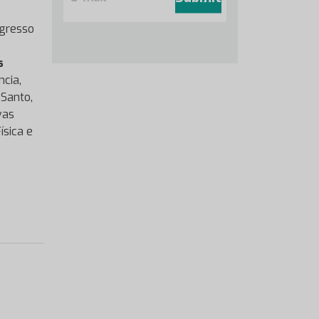
a
i
ngresso
l
*
s
ncia,
 Santo,
vas
ísica e