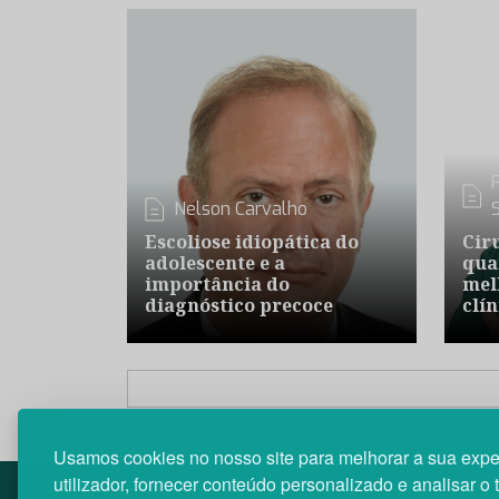
Nelson Carvalho
Escoliose idiopática do
Cir
adolescente e a
qua
importância do
mel
diagnóstico precoce
clín
Usamos cookies no nosso site para melhorar a sua expe
utilizador, fornecer conteúdo personalizado e analisar o 