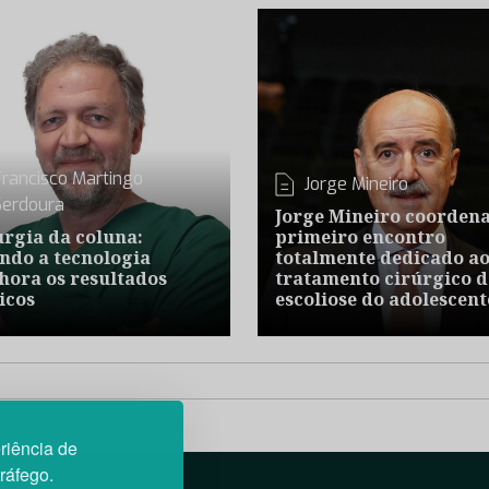
Francisco Martingo
Jorge Mineiro
Serdoura
Jorge Mineiro coordena
urgia da coluna:
primeiro encontro
ndo a tecnologia
totalmente dedicado a
hora os resultados
tratamento cirúrgico 
icos
escoliose do adolescent
riência de
tráfego.