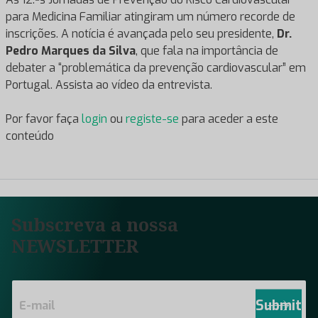
para Medicina Familiar atingiram um número recorde de
inscrições. A notícia é avançada pelo seu presidente,
Dr.
Pedro Marques da Silva
, que fala na importância de
debater a “problemática da prevenção cardiovascular” em
Portugal. Assista ao vídeo da entrevista.
Por favor faça
login
ou
registe-se
para aceder a este
conteúdo
Subscreva a nossa
NEWSLETTER
E
m
Submit
a