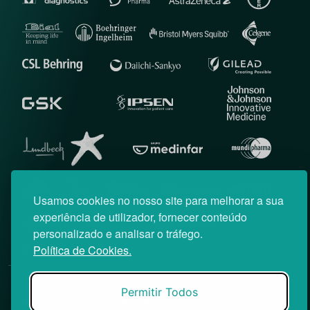
Usamos cookies no nosso site para melhorar a sua
experiência de utilizador, fornecer conteúdo
personalizado e analisar o tráfego.
Política de Cookies.
© News Farma 2026 | Todos os direitos reservados
Permitir Todos
O acesso à área reservada do Médico News e às suas newsletters