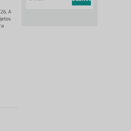
a
i
/26. A
l
jetos
*
ra