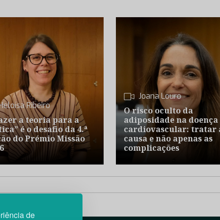
Joana Louro
Heloísa Ribeiro
O risco oculto da
azer a teoria para a
adiposidade na doença
ica” é o desafio da 4.ª
cardiovascular: tratar 
ção do Prémio Missão
causa e não apenas as
6
complicações
riência de