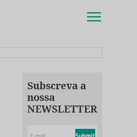
ion leaders das respetivas especialidades.
Subscreva a
nossa
NEWSLETTER
E
m
Submit