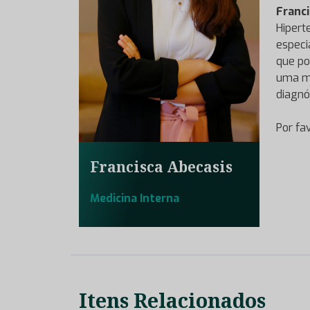
Franci
Hipert
especi
que po
uma me
diagnós
Por fa
Francisca Abecasis
Medicina Interna
Itens Relacionados