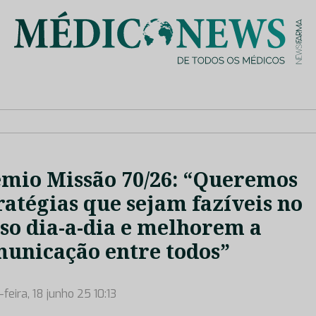
is de saúde no nosso país, através de depoimentos dos key opin
mio Missão 70/26: “Queremos
ratégias que sejam fazíveis no
so dia-a-dia e melhorem a
unicação entre todos”
feira, 18 junho 25 10:13