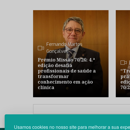
Fernando Martos
Gonçalves
Prémio Missão 70/26: 4.ª
edição desafia
profissionais de saúde a
“Tr
transformar
prát
conhecimento em ação
edi
clínica
70/2
Usamos cookies no nosso site para melhorar a sua expe