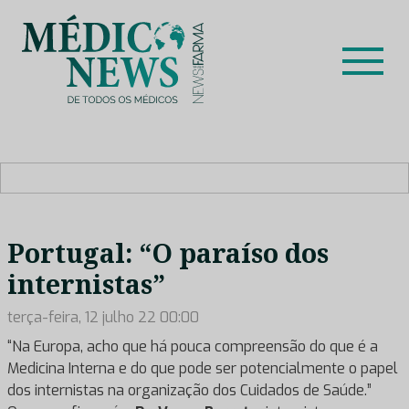
Skip
to
content
Médico News
Dar voz à experiência clínica dos profissionais de saúde
no nosso país, através de depoimentos dos key opinion
leaders das respetivas especialidades.
Portugal: “O paraíso dos
internistas”
terça-feira, 12 julho 22 00:00
“Na Europa, acho que há pouca compreensão do que é a
Medicina Interna e do que pode ser potencialmente o papel
dos internistas na organização dos Cuidados de Saúde.”