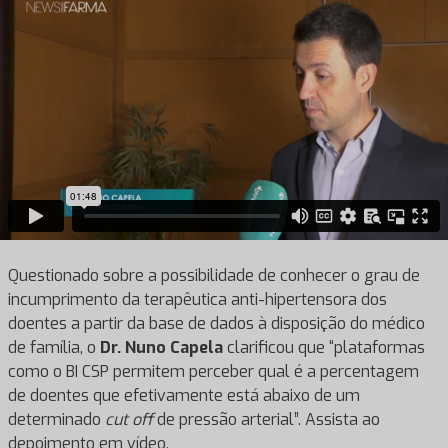
Questionado sobre a possibilidade de conhecer o grau de
incumprimento da terapêutica anti-hipertensora dos
doentes a partir da base de dados à disposição do médico
de família, o
Dr. Nuno Capela
clarificou que “plataformas
como o BI CSP permitem perceber qual é a percentagem
de doentes que efetivamente está abaixo de um
determinado
cut off
de pressão arterial”. Assista ao
depoimento em vídeo.