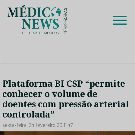
Skip
to
content
Médico News
Dar voz à experiência clínica dos profissionais de saúde
no nosso país, através de depoimentos dos key opinion
leaders das respetivas especialidades.
Plataforma BI CSP “permite
conhecer o volume de
doentes com pressão arterial
controlada”
sexta-feira, 24 fevereiro 23 11:47