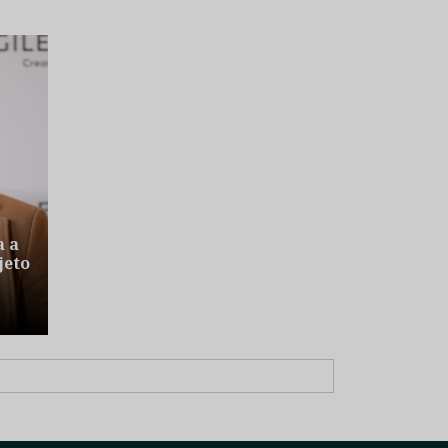
a a
jeto