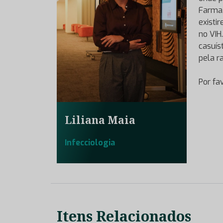
Farma,
existi
no VIH
casuís
pela r
Por fa
Liliana Maia
Infecciologia
Itens Relacionados