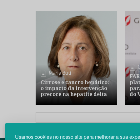
Maria Buti
FAR
Cirrose e cancro hepático:
pla
o impacto da intervenção
par
precoce na hepatite delta
do 
Usamos cookies no nosso site para melhorar a sua expe