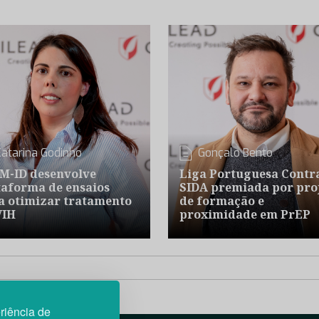
Catarina Godinho
Gonçalo Bento
M-ID desenvolve
Liga Portuguesa Contr
taforma de ensaios
SIDA premiada por pro
a otimizar tratamento
de formação e
VIH
proximidade em PrEP
riência de