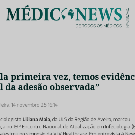
is de saúde no nosso país, através de depoimentos dos key opin
la primeira vez, temos evidênc
l da adesão observada”
feira, 14 novembro 25 16:14
cciologista
Liliana Maia
, da ULS da Região de Aveiro, marcou
ça no 19.º Encontro Nacional de Atualização em Infeciologia (E
alestrou no simpósio da ViiV Healthcare. Em entrevista à Ne