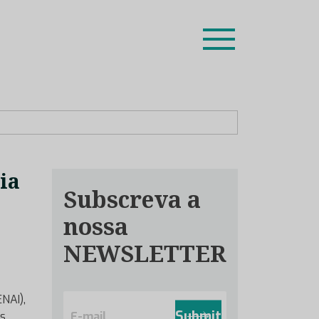
ion leaders das respetivas especialidades.
ia
Subscreva a
nossa
NEWSLETTER
E
NAI),
m
Submit
ws