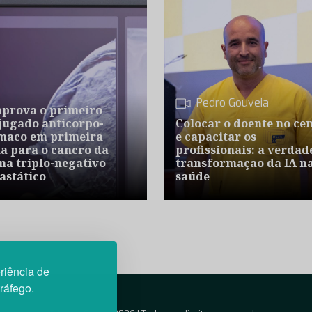
Pedro Gouveia
aprova o primeiro
jugado anticorpo-
Colocar o doente no ce
maco em primeira
e capacitar os
ha para o cancro da
profissionais: a verdad
a triplo-negativo
transformação da IA n
astático
saúde
riência de
tráfego.