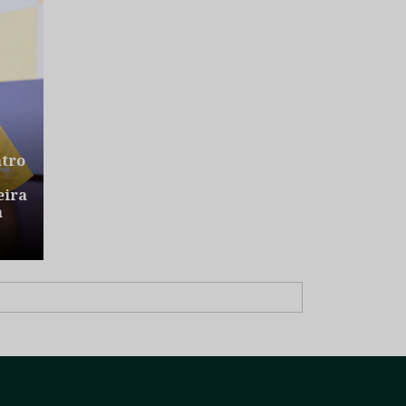
ntro
eira
a