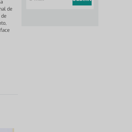
 a
a
i
nal de
l
 de
*
nto,
 face