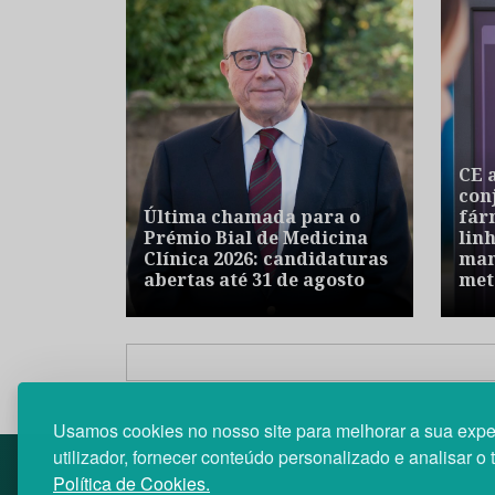
CE 
con
Última chamada para o
fár
Prémio Bial de Medicina
lin
Clínica 2026: candidaturas
mam
abertas até 31 de agosto
met
Usamos cookies no nosso site para melhorar a sua expe
utilizador, fornecer conteúdo personalizado e analisar o 
Política de Cookies.