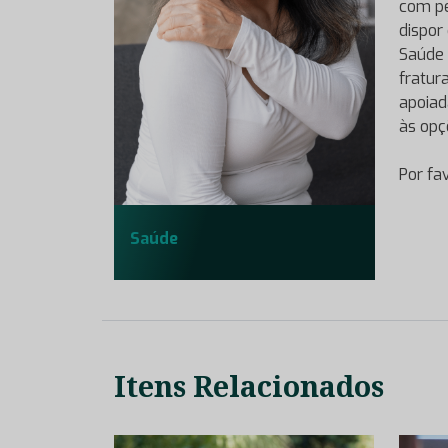
com pe
dispor
Saúde 
fratur
apoiad
às opç
Por fa
Saúde
Itens Relacionados