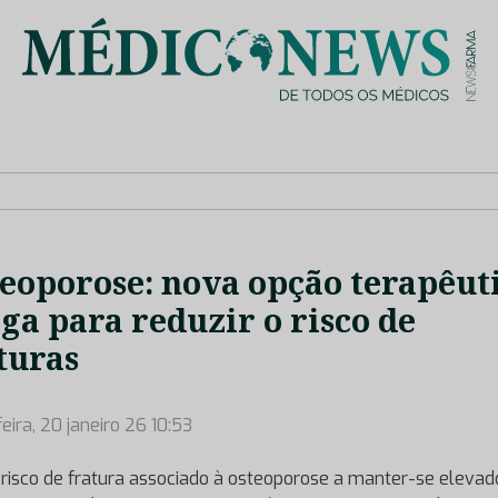
is de saúde no nosso país, através de depoimentos dos key opin
eoporose: nova opção terapêut
ga para reduzir o risco de
turas
eira, 20 janeiro 26 10:53
risco de fratura associado à osteoporose a manter-se elevad