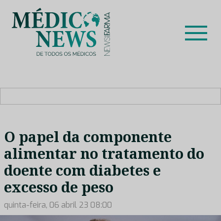
Skip
to
content
Médico News
Dar voz à experiência clínica dos profissionais de saúde
no nosso país, através de depoimentos dos key opinion
leaders das respetivas especialidades.
O papel da componente
alimentar no tratamento do
doente com diabetes e
excesso de peso
quinta-feira, 06 abril 23 08:00