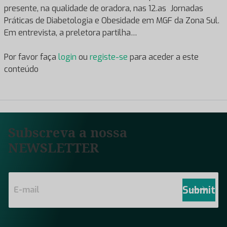
presente, na qualidade de oradora, nas 12.as Jornadas
Práticas de Diabetologia e Obesidade em MGF da Zona Sul.
Em entrevista, a preletora partilha…
Por favor faça
login
ou
registe-se
para aceder a este
conteúdo
Subscreva a nossa
NEWSLETTER
E
m
Submit
a
i
l